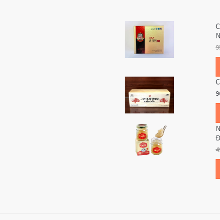
C
N
9
C
9
N
Đ
4