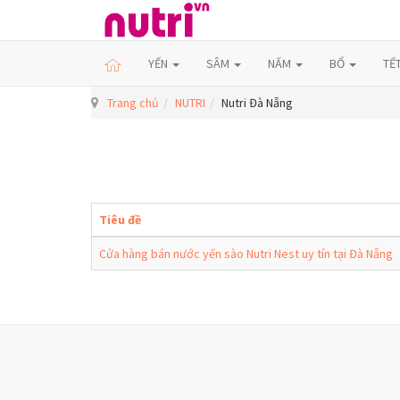
YẾN
SÂM
NẤM
BỔ
TẾ
Trang chủ
NUTRI
Nutri Đà Nẵng
Tiêu đề
Cửa hàng bán nước yến sào Nutri Nest uy tín tại Đà Nẵng