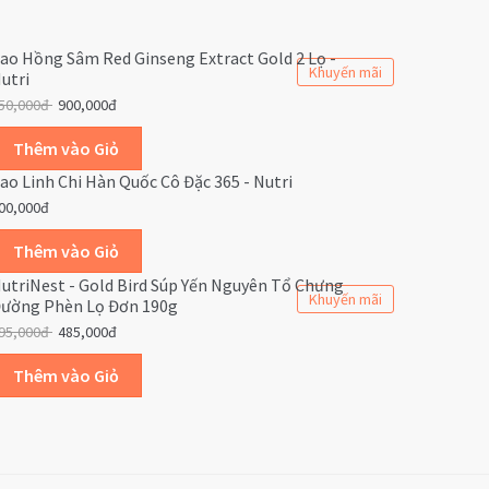
ao Hồng Sâm Red Ginseng Extract Gold 2 Lọ -
Khuyến mãi
utri
50,000đ
900,000đ
ao Linh Chi Hàn Quốc Cô Đặc 365 - Nutri
00,000đ
utriNest - Gold Bird Súp Yến Nguyên Tổ Chưng
Khuyến mãi
ường Phèn Lọ Đơn 190g
95,000đ
485,000đ