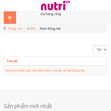
Giỏ hàng rỗng
Trang chủ
NUTRI
Nutri Đồng Nai
H
i
ể
Tiêu đề
n
t
Nơi bán nước yến sào Nutri Nest chuẩn xịn tại Đồng Nai
h
ị
#
Sản phẩm mới nhất