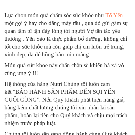
Lựa chọn món quà chăm sóc sức khỏe như
Tổ Yến
một gợi ý hay cho đấng mày râu , qua đó gửi gắm sự
quan tâm từ tận đáy lòng tới người Vợ tần tảo yêu
thương . Yến Sào là thực phẩm bổ dưỡng, không chỉ
tốt cho sức khỏe mà còn giúp chị em luôn trẻ trung,
xinh đẹp, da dẻ hồng hào mịn màng.
Món quà sức khỏe này chắn chắn sẽ khiến bà xã vô
cùng ưng ý !!!
Hệ thống cửa hàng Nutri Chúng tôi luôn cam
kết “BẢO HÀNH SẢN PHẨM ĐẾN SỢI YẾN
CUỐI CÙNG”. Nếu Quý khách phát hiện hàng giả,
hàng kém chất lượng chúng tôi xin nhận lại sản
phẩm, hoàn lại tiền cho Quý khách và chịu mọi trách
nhiệm trước pháp luật.
Chúng tôi luôn sẵn sàng đồng hành cùng Quý khách