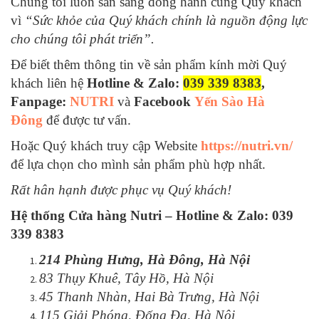
Chúng tôi luôn sẵn sàng đồng hành cùng Quý khách
vì
“Sức khỏe của Quý khách chính là nguồn động lực
cho chúng tôi phát triển”.
Để biết thêm thông tin về sản phẩm kính mời Quý
khách liên hệ
Hotline & Zalo:
039 339 8383
,
Fanpage:
NUTRI
và
Facebook
Yến Sào Hà
Đông
để được tư vấn.
Hoặc Quý khách truy cập Website
https://nutri.vn/
để lựa chọn cho mình sản phẩm phù hợp nhất.
Rất hân hạnh được phục vụ Quý khách!
Hệ thống Cửa hàng Nutri –
Hotline & Zalo: 039
339 8383
214 Phùng Hưng, Hà Đông, Hà Nội
83 Thụy Khuê, Tây Hồ, Hà Nội
45 Thanh Nhàn, Hai Bà Trưng, Hà Nội
115 Giải Phóng, Đống Đa, Hà Nội